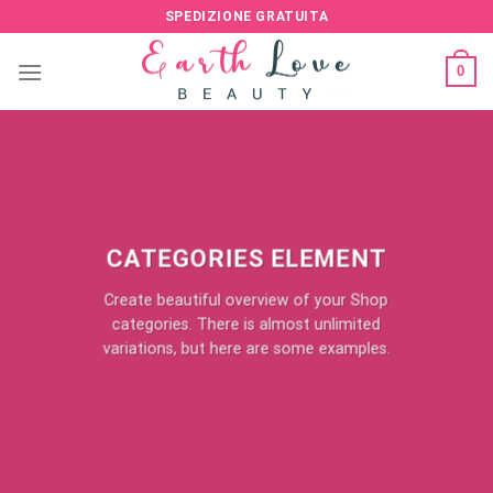
Skip
SPEDIZIONE GRATUITA
to
content
0
CATEGORIES ELEMENT
Create beautiful overview of your Shop
categories. There is almost unlimited
variations, but here are some examples.