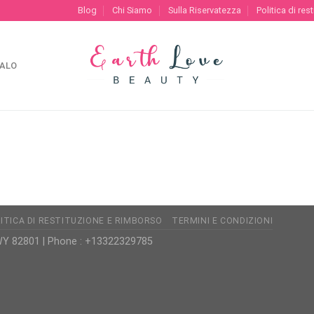
Blog
Chi Siamo
Sulla Riservatezza
Politica di re
GALO
ITICA DI RESTITUZIONE E RIMBORSO
TERMINI E CONDIZIONI
WY 82801 | Phone : +13322329785