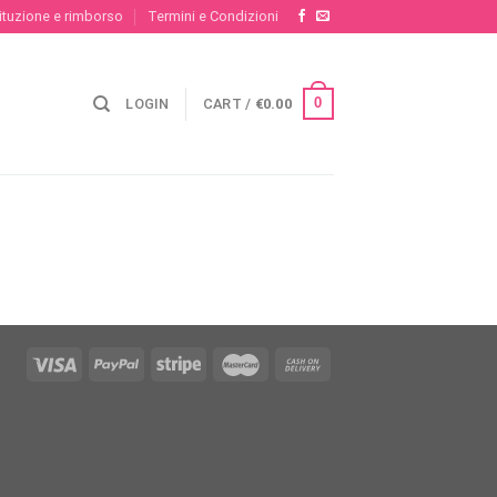
stituzione e rimborso
Termini e Condizioni
0
LOGIN
CART /
€
0.00