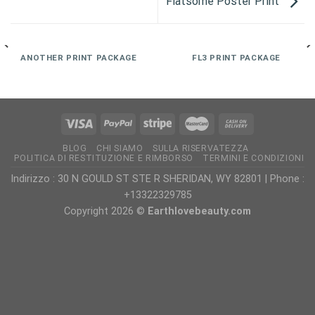
Flatsome Poster Print
ANOTHER PRINT PACKAGE
FL3 PRINT PACKAGE
BLOG
CHI SIAMO
SULLA RISERVATEZZA
POLITICA DI RESTITUZIONE E RIMBORSO
TERMINI E CONDIZIONI
Indirizzo : 30 N GOULD ST STE R SHERIDAN, WY 82801 | Phone :
+13322329785
Copyright 2026 ©
Earthlovebeauty.com